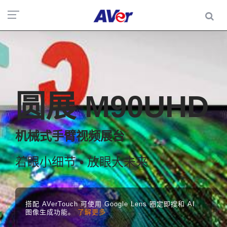
圆展 M90UHD
机械式手臂视频展台
着眼小细节 • 放眼大未来
搭配 AVerTouch 可使用 Google Lens 圈定即搜和 AI
图像生成功能。
了解更多