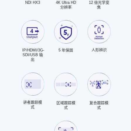
NDI HX3
4K Ultra HD
12 倍光学变
分辨率
焦
人形辨识
IP/HDMI/3G-
5 年保固
SDI/USB 输
出
讲者跟踪模
区域跟踪模
复合跟踪模
式
式
式